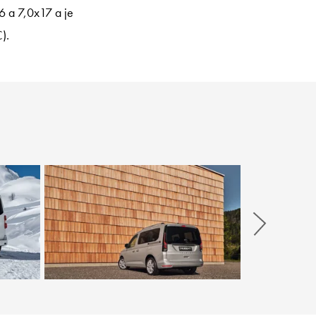
6 a 7,0x17 a je
).
Weiter