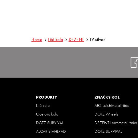
Home
Litá kola
DEZENT
TV silver
PRODUKTY
ZNAČKY KOL
Litá kola
AEZ Leichtmetallräder
Ocelová kola
DOTZ Wheels
DOTZ SURVIVAL
DEZENT Leichmetallräder
ALCAR STAHLRAD
DOTZ SURVIVAL