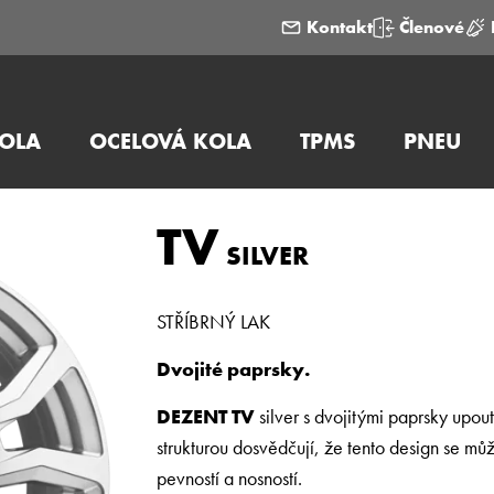
Kontakt
Členové
KOLA
OCELOVÁ KOLA
TPMS
PNEU
TV
SILVER
STŘÍBRNÝ LAK
Dvojité paprsky.
DEZENT TV
silver s dvojitými paprsky upo
strukturou dosvědčují, že tento design se mů
pevností a nosností.