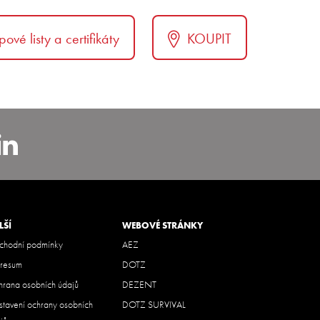
pové listy a certifikáty
KOUPIT
carbohemia
nstagram.com/alcar_czech
https://www.linkedin.com/co
bohemia
LŠÍ
WEBOVÉ STRÁNKY
hodní podmínky
AEZ
resum
DOTZ
rana osobních údajů
DEZENT
tavení ochrany osobních
DOTZ SURVIVAL