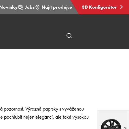
Novinky
Jobs
Najít prodejce
3D Konfigurátor
Otevřít
hledání
stránky
utá pozornost. Výrazné paprsky s vyváženou
že pochlubit nejen elegancí, ale také vysokou