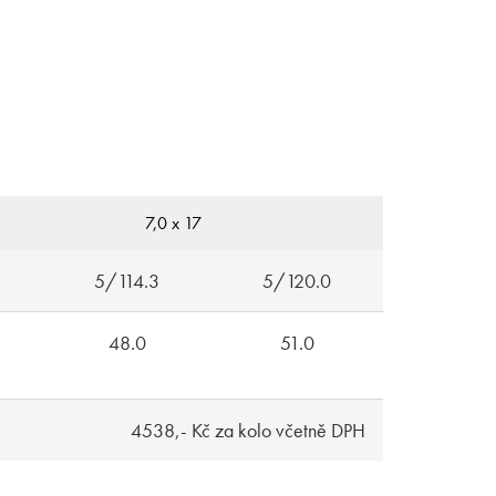
7,0 x 17
5/114.3
5/120.0
48.0
51.0
4538,- Kč za kolo včetně DPH