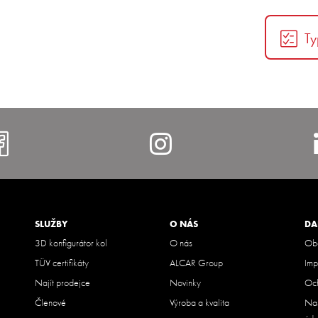
Ty
https://www.facebook.com/al
https://www.i
SLUŽBY
O NÁS
DA
3D konfigurátor kol
O nás
Obc
TÜV certifikáty
ALCAR Group
Imp
Najít prodejce
Novinky
Och
Členové
Výroba a kvalita
Nas