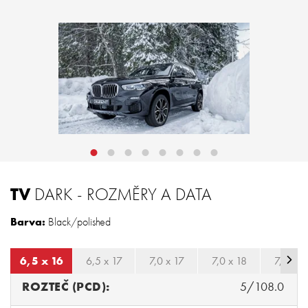
TV
DARK - ROZMĚRY A DATA
Barva:
Black/polished
6,5 x 16
6,5 x 17
7,0 x 17
7,0 x 18
7,5 x 1
ROZTEČ (PCD):
5/108.0