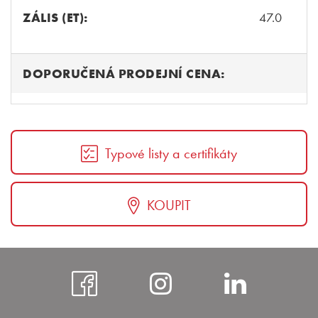
ZÁLIS (ET):
47.0
DOPORUČENÁ PRODEJNÍ CENA:
Typové listy a certifikáty
KOUPIT
https://www.faceboo
https://www.i
https:
bohem