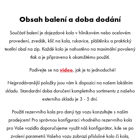
Obsah balení a doba dodání
Součástí balení je dojezdové kolo v hliníkovém nebo ocelovém
provedení, zvedák, klíč na kola, rukavice, pláštěnku a praktický
textilní obal na zip. Každé kolo je nahustěno na maximální povolený
tlak a je připraveno k okamžitému použití.
Podívejte se na
video
, jak je to jednoduché!
Nejprodávanější položky jsou vám k dispozici na našem lokálním
skladu. Standardní doba doručení kompletního sortimentu z našeho
externího skladu je 3 - 5 dní.
Použití rezervního kola pro daný typ vozu konzultujte s naším
prodejcem! Pro správnou konfiguraci vhodného rezervního kola
pro Vaše vozidlo doporučujeme využít náš konfigurátor, kde se po
zvolení parametrů Vašeho vozu zobrazí příslušné kolo či kola,