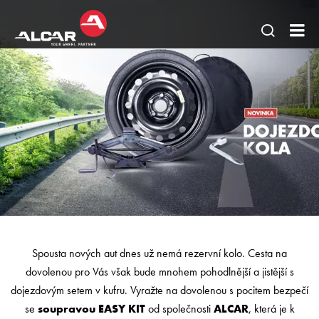
Otevřít
AL
hledání
BO
stránky
-
Litá
oc
kol
TP
pne
pok
Spousta nových aut dnes už nemá rezervní kolo. Cesta na
dovolenou pro Vás však bude mnohem pohodlnější a jistější s
dojezdovým setem v kufru. Vyražte na dovolenou s pocitem bezpečí
se
soupravou EASY KIT
od společnosti
ALCAR
, která je k