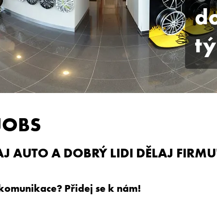
d
t
JOBS
J AUTO A DOBRÝ LIDI DĚLAJ FIRMU
 komunikace? Přidej se k nám
!