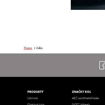
Home
Jobs
PRODUKTY
ZNAČKY KOL
Litá kola
AEZ Leichtmetallräder
Ocelová kola
DOTZ Wheels