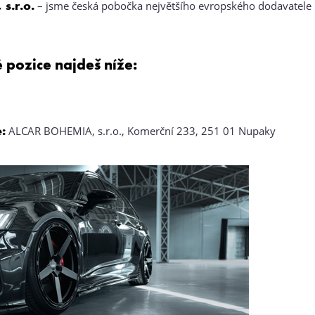
s.r.o.
– jsme česká pobočka největšího evropského dodavatele 
 pozice najdeš níže:
e:
ALCAR BOHEMIA, s.r.o., Komerční 233, 251 01 Nupaky