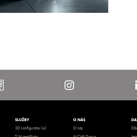
https://www.facebook.com/al
https://www.i
SLUŽBY
O NÁS
DA
3D konfigurátor kol
O nás
Obc
TÜV certifikáty
ALCAR Group
Imp