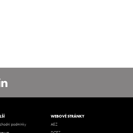
carbohemia
nstagram.com/alcar_czech
https://www.linkedin.com/co
bohemia
LŠÍ
WEBOVÉ STRÁNKY
hodní podmínky
AEZ
resum
DOTZ