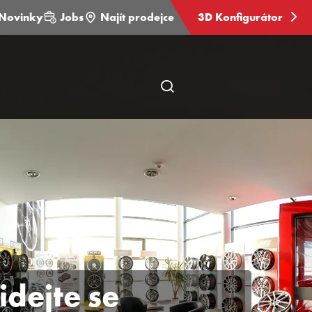
Novinky
Jobs
Najít prodejce
3D Konfigurátor
Otevřít
hledání
stránky
idejte se