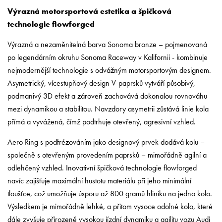
Výrazná motorsportová estetika a špičková
technologie flowforged
Výrazná a nezaměnitelná barva Sonoma bronze – pojmenovaná
po legendárním okruhu Sonoma Raceway v Kalifornii - kombinuje
nejmodernější technologie s odvážným motorsportovým designem.
Asymetrický, vícestupňový design V-paprsků vytváří působivý,
podmanivý 3D efekt a zároveň zachovává dokonalou rovnováhu
mezi dynamikou a stabilitou. Navzdory asymetrii zůstává linie kola
přímá a vyvážená, čímž podtrhuje otevřený, agresivní vzhled.
Aero Ring s podfrézováním jako designový prvek dodává kolu –
společně s otevřeným provedením paprsků – mimořádně agilní a
odlehčený vzhled. Inovativní špičková technologie flowforged
navíc zajišťuje maximální hustotu materiálu při jeho minimální
tloušťce, což umožňuje úsporu až 800 gramů hliníku na jedno kolo.
Výsledkem je mimořádně lehké, a přitom vysoce odolné kolo, které
dále zvyšuje přirozeně vysokou jízdní dynamiku a agilitu vozu Audi