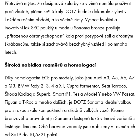
Přetrvává mýtus, že designová kola by se v zimě neměla používat –
proč vlastně, ptáme se? S koly DOTZ budete dokonale styloví v
každém ročním období, a to včetně zimy. Vysoce kvalitní a
inovativní lak SRC použitý u modelu Sonoma bronze posiluje
„přirozenou obranyschopnost“ kola proti posypové soli a drobným
škrábancům, takže si zachovává bezchybný vzhled i po mnoha
letech.
Široká nabídka rozměrů a homologací
Díky homologacím ECE pro modely, jako jsou Audi A3, A5, A6, A7
a Q3, BMW řady 2, 3, 4 a X1, Cupra Formentor, Seat Tarraco,
Škoda Kodiaq a Superb, Smart #1, Tesla Model Y nebo VW Passat,
Tiguan a T-Roc a mnoho dalších, je DOTZ Sonoma ideální volbou
pro širokou škálu kompaktních a středně velkých vozů. Kromě
bronzového provedení je Sonoma dostupná také v tmavé variantě s
leštěným límcem. Obě barevné varianty jsou nabízeny v rozměrech
od 8×19 do 10,5×21 palců.