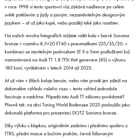
v roce 1998 si tento sportovní vůz získává nadšence po celém
světě potěšením z jízdy a jasným, nezaměnitelným designovým
jazykem – ať už jako kupé, nebo později také jako roadster.
Na našich mnoha fotografiích můžete vidět kola v barvě Sonoma
bronze v rozměru 8,5×20 ET40 s pneumatikami 225/35/20, v
kombinaci se stavitelným podvozkem ST X a 5mm podložkami kol,
namontovaná na Audi TT 1.8 TFSI třetí generace (8S) o výkonu
180 koní, vyráběném v letech 2014 až 2023.
Ať už vám v žilách koluje benzin, nebo vám prostě jen záleží na
dokonalém vzhledu vašeho vozu – tento vzhled jednoduše
fascinuje a nadchne. Připadá toto Audi TT někomu povědomé?
Přesně tak: na akci Tuning World Bodensee 2025 posloužilo jako
dokonalá platforma pro prezentaci DOTZ Sonoma bronze.
Díky výfuku s klapkou, originálním zadnímu i přednímu spoileru z
TTRS, přední masce a bočním prahům, černě fóliovaným