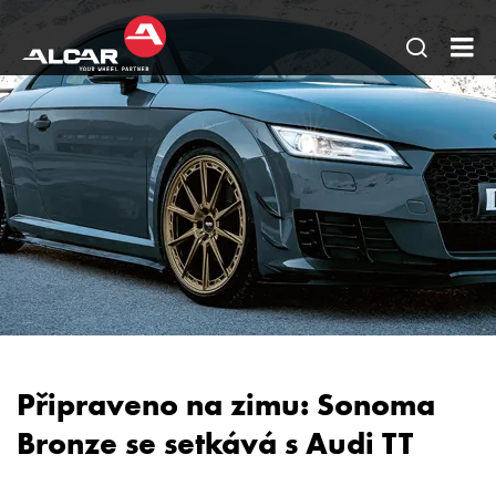
Otevřít
AL
hledání
BO
stránky
-
Litá
oc
kol
TP
pne
pok
Připraveno na zimu: Sonoma
Bronze se setkává s Audi TT