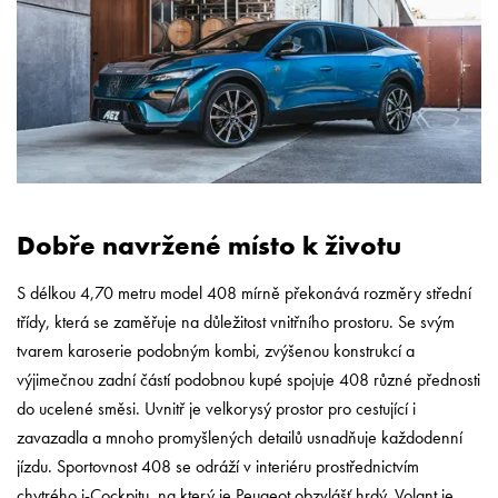
Dobře navržené místo k životu
S délkou 4,70 metru model 408 mírně překonává rozměry střední
třídy, která se zaměřuje na důležitost vnitřního prostoru. Se svým
tvarem karoserie podobným kombi, zvýšenou konstrukcí a
výjimečnou zadní částí podobnou kupé spojuje 408 různé přednosti
do ucelené směsi. Uvnitř je velkorysý prostor pro cestující i
zavazadla a mnoho promyšlených detailů usnadňuje každodenní
jízdu. Sportovnost 408 se odráží v interiéru prostřednictvím
chytrého i-Cockpitu, na který je Peugeot obzvlášť hrdý. Volant je