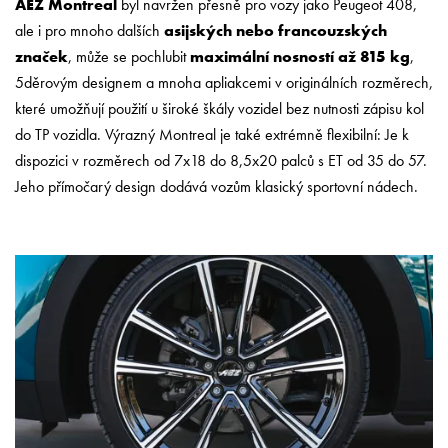
AEZ Montreal
byl navržen přesně pro vozy jako Peugeot 408,
ale i pro mnoho dalších
asijských nebo francouzských
značek
, může se pochlubit
maximální nosností až 815 kg
,
5děrovým designem a mnoha apliakcemi v originálních rozměrech,
které umožňují použití u široké škály vozidel bez nutnosti zápisu kol
do TP vozidla. Výrazný Montreal je také extrémně flexibilní: Je k
dispozici v rozměrech od 7x18 do 8,5x20 palců s ET od 35 do 57.
Jeho přímočarý design dodává vozům klasický sportovní nádech.