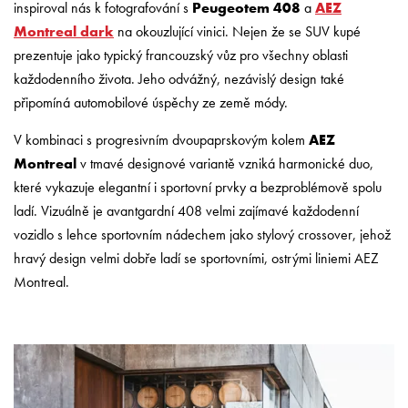
inspiroval nás k fotografování s
Peugeotem 408
a
AEZ
Montreal dark
na okouzlující vinici. Nejen že se SUV kupé
prezentuje jako typický francouzský vůz pro všechny oblasti
každodenního života. Jeho odvážný, nezávislý design také
připomíná automobilové úspěchy ze země módy.
V kombinaci s progresivním dvoupaprskovým kolem
AEZ
Montreal
v tmavé designové variantě vzniká harmonické duo,
které vykazuje elegantní i sportovní prvky a bezproblémově spolu
ladí. Vizuálně je avantgardní 408 velmi zajímavé každodenní
vozidlo s lehce sportovním nádechem jako stylový crossover, jehož
hravý design velmi dobře ladí se sportovními, ostrými liniemi AEZ
Montreal.