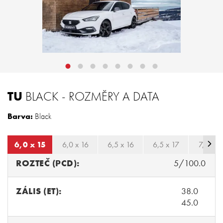
TU
BLACK - ROZMĚRY A DATA
Barva:
Black
6,0 x 15
6,0 x 16
6,5 x 16
6,5 x 17
7,0 x 1
ROZTEČ (PCD):
5/100.0
ZÁLIS (ET):
38.0
45.0