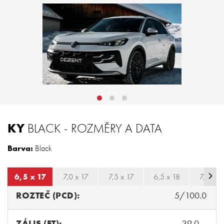
KY
BLACK - ROZMĚRY A DATA
Barva:
Black
6,5 x 17
7,0 x 17
7,5 x 17
6,5 x 18
7,0 x 1
ROZTEČ (PCD):
5/100.0
ZÁLIS (ET):
39.0