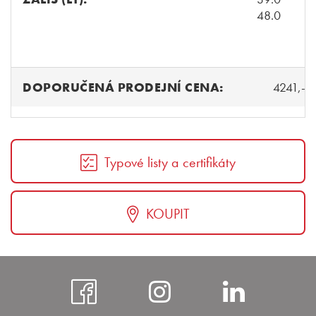
48.0
DOPORUČENÁ PRODEJNÍ CENA:
4241,- K
Typové listy a certifikáty
KOUPIT
https://www.faceboo
https://www.i
https:
bohem