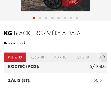
KG
BLACK - ROZMĚRY A DATA
Barva:
Black
7,5 x 17
6,5 x 18
7,0 x 18
7,5 x 18
8,0 x 1
ROZTEČ (PCD):
5/108.0
ZÁLIS (ET):
50.5