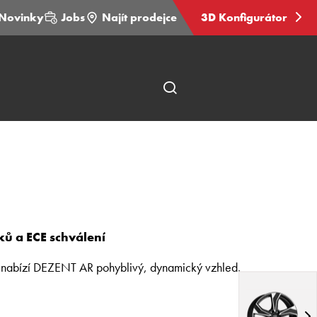
Novinky
Jobs
Najít prodejce
3D Konfigurátor
Otevřít
hledání
stránky
ků a ECE schválení
ky nabízí DEZENT AR pohyblivý, dynamický vzhled.