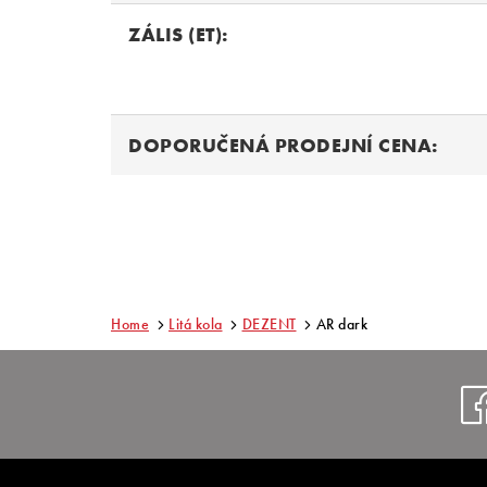
ZÁLIS (ET):
DOPORUČENÁ PRODEJNÍ CENA:
Home
Litá kola
DEZENT
AR dark