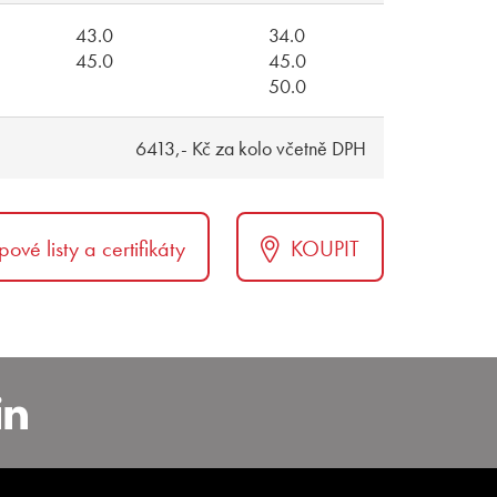
43.0
34.0
45.0
45.0
50.0
6413,- Kč za kolo včetně DPH
pové listy a certifikáty
KOUPIT
carbohemia
nstagram.com/alcar_czech
https://www.linkedin.com/co
bohemia