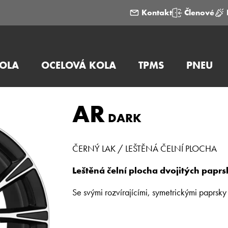
Kontakt
Členové
KOLA
OCELOVÁ KOLA
TPMS
PNEU
AR
DARK
ČERNÝ LAK / LEŠTĚNÁ ČELNÍ PLOCHA
Leštěná čelní plocha dvojitých paprs
Se svými rozvírajícími, symetrickými paprs