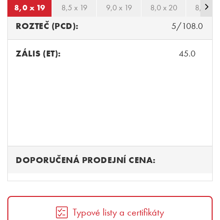
8,0 x 19
8,5 x 19
9,0 x 19
8,0 x 20
8,5 x 2
ROZTEČ (PCD):
5/108.0
ZÁLIS (ET):
45.0
DOPORUČENÁ PRODEJNÍ CENA:
Typové listy a certifikáty