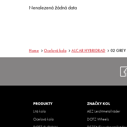
Nenalezená žádná data
Home
Ocelová kola
ALCAR HYBRIDRAD
02 GREY
PRODUKTY
ZNAČKY KOL
Litá kola
AEZ Leichtmetallräder
Ocelová kola
DOTZ Wheels