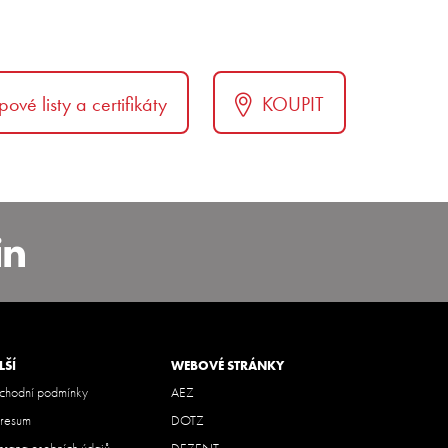
pové listy a certifikáty
KOUPIT
carbohemia
nstagram.com/alcar_czech
https://www.linkedin.com/co
bohemia
LŠÍ
WEBOVÉ STRÁNKY
hodní podmínky
AEZ
resum
DOTZ