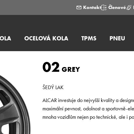
Kontakt
Členové
KOLA
OCELOVÁ KOLA
TPMS
PNEU
02
GREY
ŠEDÝ LAK
ALCAR investuje do nejvyšší kvality a desig
maximální pevnost, odolnost a sportovně-ele
mnoha vozidlům nejen po technické, ale i po