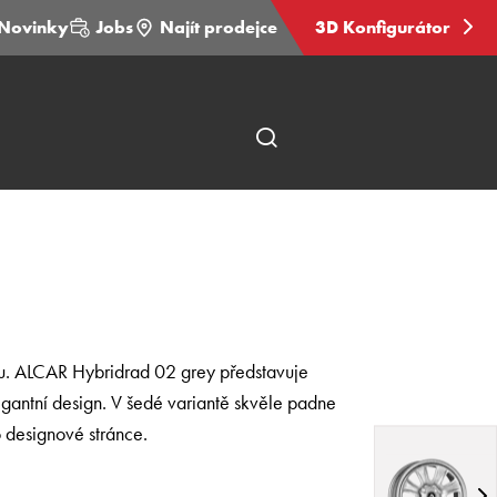
Novinky
Jobs
Najít prodejce
3D Konfigurátor
Otevřít
hledání
stránky
nu. ALCAR Hybridrad 02 grey představuje
gantní design. V šedé variantě skvěle padne
 designové stránce.