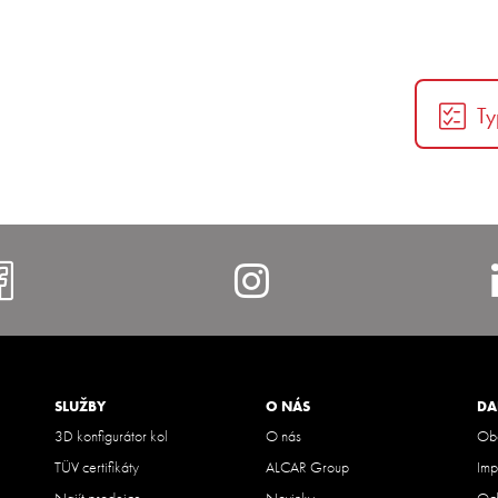
Ty
https://www.facebook.com/al
https://www.i
SLUŽBY
O NÁS
DA
3D konfigurátor kol
O nás
Obc
TÜV certifikáty
ALCAR Group
Imp