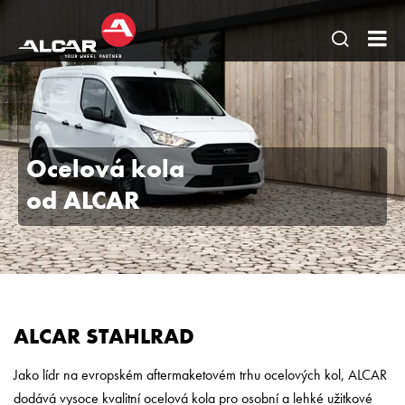
Otevřít
AL
hledání
BO
stránky
-
Litá
Ocelová kola
oc
od ALCAR
kol
TP
pne
pok
ALCAR STAHLRAD
Jako lídr na evropském aftermaketovém trhu ocelových kol, ALCAR
dodává vysoce kvalitní ocelová kola pro osobní a lehké užitkové