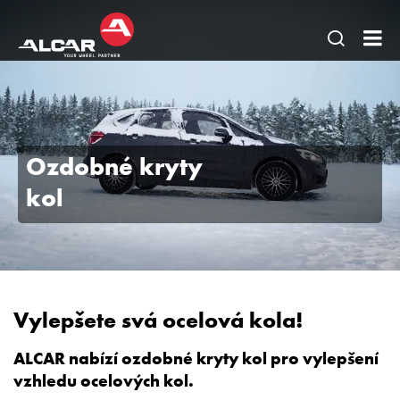
Otevřít
AL
hledání
BO
stránky
-
Litá
Ozdobné kryty
oc
kol
kol
TP
pne
pok
Vylepšete svá ocelová kola!
ALCAR nabízí ozdobné kryty kol pro vylepšení
vzhledu ocelových kol.