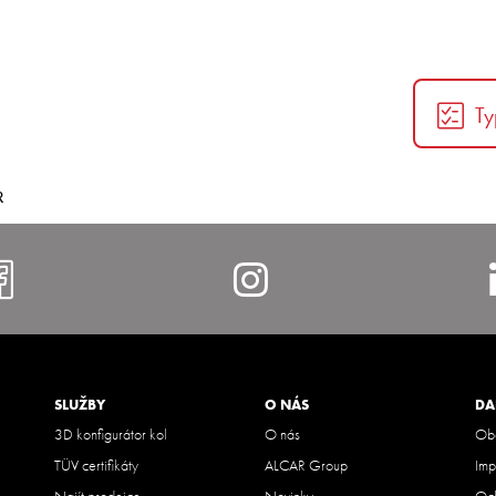
Ty
R
https://www.facebook.com/al
https://www.i
SLUŽBY
O NÁS
DA
3D konfigurátor kol
O nás
Obc
TÜV certifikáty
ALCAR Group
Imp