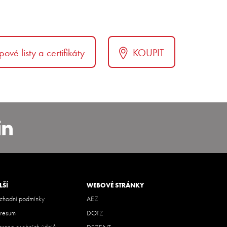
pové listy a certifikáty
KOUPIT
carbohemia
nstagram.com/alcar_czech
https://www.linkedin.com/co
bohemia
LŠÍ
WEBOVÉ STRÁNKY
hodní podmínky
AEZ
resum
DOTZ