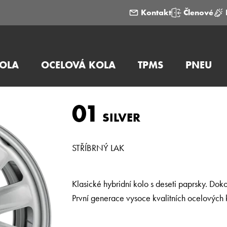
Kontakt
Členové
KOLA
OCELOVÁ KOLA
TPMS
PNEU
01
SILVER
STŘÍBRNÝ LAK
Klasické hybridní kolo s deseti paprsky. Dok
První generace vysoce kvalitních ocelových 