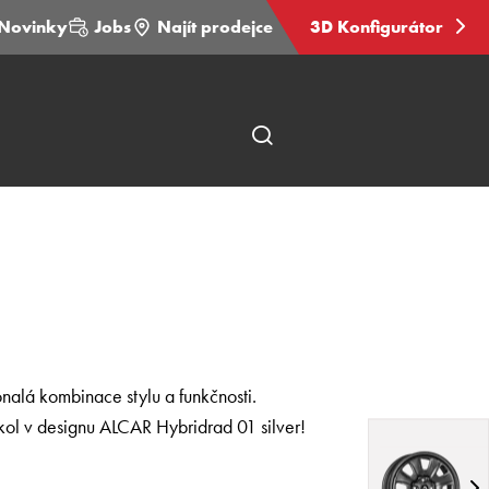
Novinky
Jobs
Najít prodejce
3D Konfigurátor
Otevřít
hledání
stránky
onalá kombinace stylu a funkčnosti.
kol v designu ALCAR Hybridrad 01 silver!