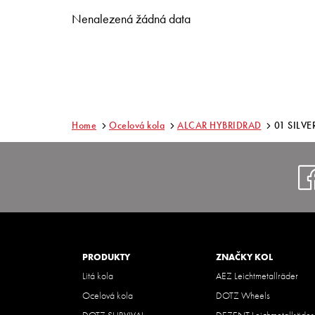
Nenalezená žádná data
Home
Ocelová kola
ALCAR HYBRIDRAD
01 SILVE
PRODUKTY
ZNAČKY KOL
Litá kola
AEZ Leichtmetallräder
Ocelová kola
DOTZ Wheels