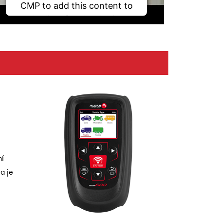
CMP to add this content to
the list of technologies
used.
Powered by
Usercentrics Consent
Management Platform
ní
a je