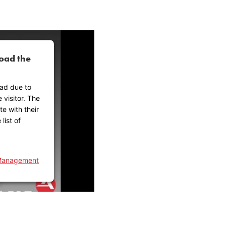
oad the
oad due to
 visitor. The
e with their
list of
 Management