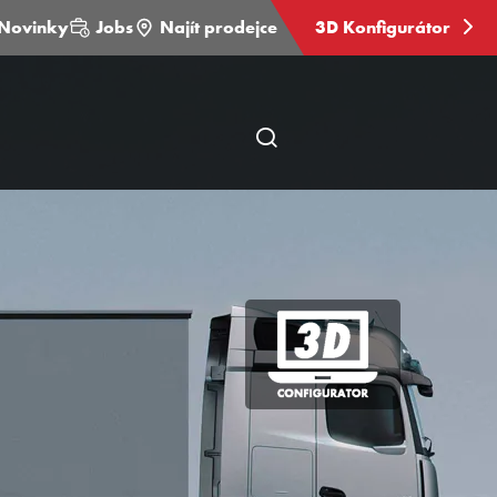
Novinky
Jobs
Najít prodejce
3D Konfigurátor
Otevřít
hledání
stránky
3D
Konfigurátor