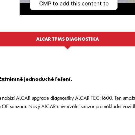
CMP to add this content to
the list of technologies
used.
ALCAR TPMS DIAGNOSTIKA
Powered by
Usercentrics Consent
Management Platform
Extrémně jednoduché řešení.
la nabízí ALCAR upgrade diagnostiky ALCAR TECH600. Ten umož
o OE senzoru. Nový ALCAR univerzální senzor pro nákladní vozidl