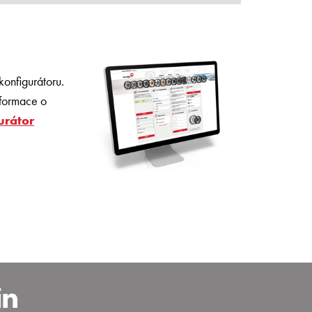
onfigurátoru.
nformace o
urátor
carbohemia
nstagram.com/alcar_czech
https://www.linkedin.com/co