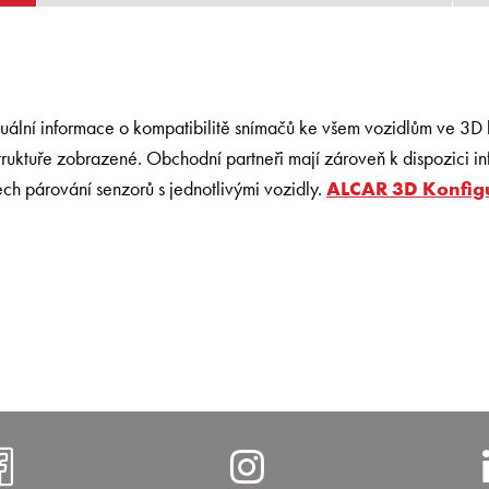
ální informace o kompatibilitě snímačů ke všem vozidlům ve 3D k
truktuře zobrazené. Obchodní partneři mají zároveň k dispozici i
ech párování senzorů s jednotlivými vozidly.
ALCAR 3D Konfig
https://www.facebook.com/al
https://www.i