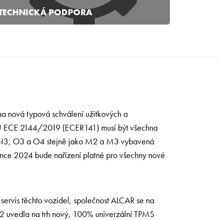
TECHNICKÁ PODPORA
 nová typová schválení užitkových a
U ECE 2144/2019 (ECER141) musí být všechna
 N3, O3 a O4 stejně jako M2 a M3 vybavená
nce 2024 bude nařízení platné pro všechny nové
 servis těchto vozidel, společnost ALCAR se na
022 uvedla na trh nový, 100% univerzální TPMS